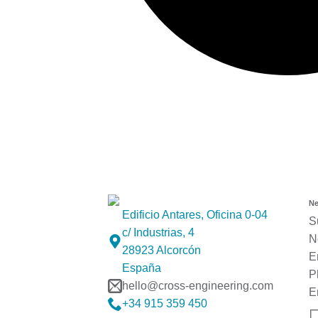
Ne
Edificio Antares, Oficina 0-04
S
c/ Industrias, 4
N
28923 Alcorcón
E
España
P
hello@cross-engineering.com
E
+34 915 359 450‬